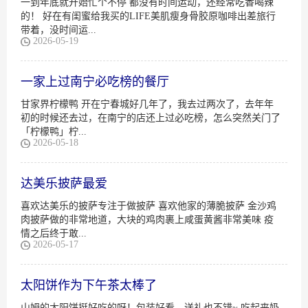
一到年底就开始忙个不停 都没有时间运动，还经常吃香喝辣
的！ 好在有闺蜜给我买的LIFE美肌瘦身骨胶原咖啡出差旅行
带着，没时间运...
2026-05-19
一家上过南宁必吃榜的餐厅
甘家界柠檬鸭 开在宁春城好几年了，我去过两次了，去年年
初的时候还去过，在南宁的店还上过必吃榜，怎么突然关门了
「柠檬鸭」柠...
2026-05-18
达美乐披萨最爱
喜欢达美乐的披萨专注于做披萨 喜欢他家的薄脆披萨 金沙鸡
肉披萨做的非常地道，大块的鸡肉裹上咸蛋黄酱非常美味 疫
情之后终于敢...
2026-05-17
太阳饼作为下午茶太棒了
山姆的太阳饼挺好吃的呀！包装好看，送礼也不错~ 吃起来奶