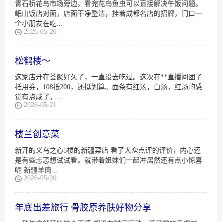
青石桥花鸟市场旁边，看完花鸟鱼虫可以直接解决午饭问题。
岷山饭店对面，店面干净整洁，挂着成都名店的招牌，门口一
个小朋友在吃...
2026-05-26
松鹤楼～
这家店开在荟聚好久了，一直没去吃过。这次在**直播间团了
抵用券，108抵200，还挺划算。面条有红汤，白汤，红汤的感
觉有点咸了，...
2026-05-21
楼兰创意菜
新开的义乌之心5楼的新疆菜店 看了大众点评的评价，内心还
是有些忐忑想试试看。就带着姐妹们一起冲居然还有点小惊喜
呢 新疆羊肉...
2026-05-20
年底出差旅行 骨胶原养肤好物分享