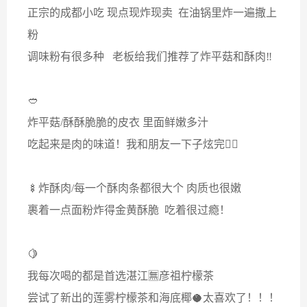
正宗的成都小吃 现点现炸现卖 在油锅里炸一遍撒上
粉
调味粉有很多种 老板给我们推荐了炸平菇和酥肉‼
🥙
炸平菇/酥酥脆脆的皮衣 里面鲜嫩多汁
吃起来是肉的味道！我和朋友一下子炫完了🏽
🍢炸酥肉/每一个酥肉条都很大个 肉质也很嫩
裹着一点面粉炸得金黄酥脆 吃着很过瘾！
🍋
我每次喝的都是首选湛江🈚彦祖柠檬茶
尝试了新出的莲雾柠檬茶和海底椰🥥太喜欢了！！！