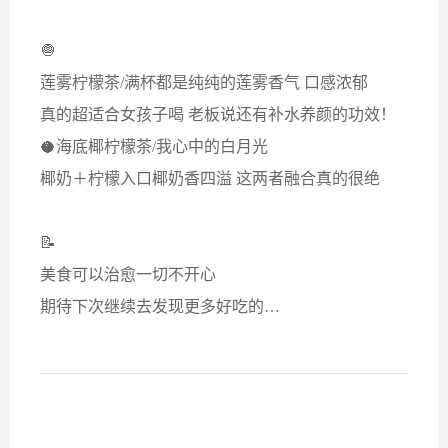
🧅
莲雾柠檬茶/满杯都是纯纯的莲雾香气 口感浓郁
真的超适合女孩子喝 老板说还有补水养颜的功效！
🥥海底椰柠檬茶/我心中的白月光
椰奶＋柠檬入口椰奶香四溢 这两者融合真的很绝
📝
美食可以治愈一切不开心
期待下次继续去发现更多好吃的…