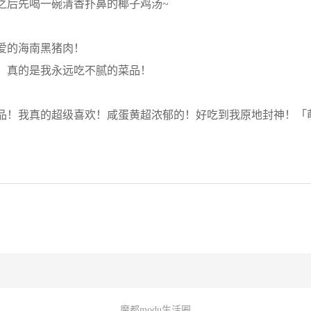
之后先喝一碗清香扑鼻的椰子鸡汤~
爱的海南黑猪肉！
，真的是我永远吃不腻的菜品！
品！我真的超级喜欢！咸蛋黄超浓郁的！好吃到我原地封神！「萌
魔都modu生活圈