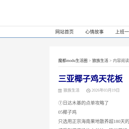
网站首页
心情故事
上班一
魔都modu生活圈
>
狼族生活
> 内容阅读
三亚椰子鸡天花板
狼族生活
2026年03月19日
⑦日达木基的点单攻略了
05椰子鸡
只选用正宗海南果地散养超180