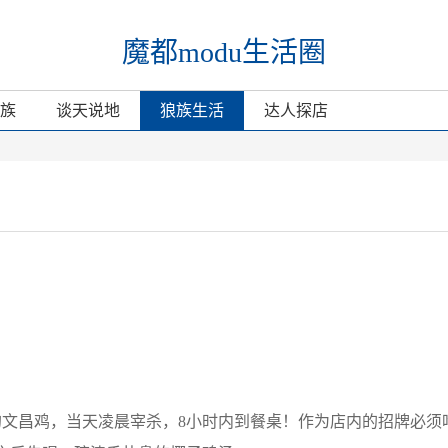
魔都modu生活圈
族
谈天说地
狼族生活
达人探店
天的文昌鸡，当天凌晨宰杀，8小时内到餐桌！作为店内的招牌必