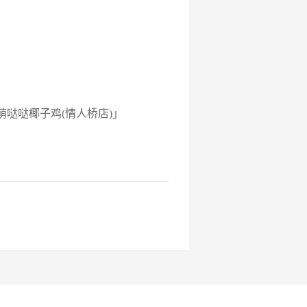
哒哒椰子鸡(情人桥店)」