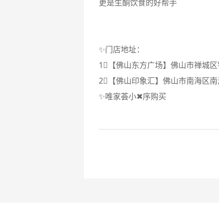
更是生酮饮食的好帮手
✨门店地址：
1⃣【佛山东方广场】佛山市禅城区锦
2⃣【佛山印象汇】佛山市南海区南海
✨唯家荟小✖序购买