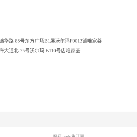
华路 85号东方广场B1层沃尔玛F0013铺唯家荟
大道北 75号沃尔玛 B110号店唯家荟
魔都modu生活圈