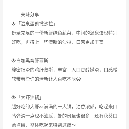
——美味分享——
🌟「温泉蛋凯撒沙拉」
份量充足的一份新鲜绿色蔬菜，中间的温泉蛋也特别
好吃，再挤上一些清新的沙拉，口感更加丰富
🌟白加黑鸡肝慕斯
绵密细滑的鸡肝慕斯，丰富，入口香醇嫩滑，口感松
软带着些许的清新让人百吃不厌🤩
🌟「大虾油锅」
超好吃的大虾🦐满满的一大锅，油香浓郁，吃起来口
感弹滑一点也不油腻，虾的份量也很多，还有秋葵口
蘑点缀，整体吃起来特别过瘾～