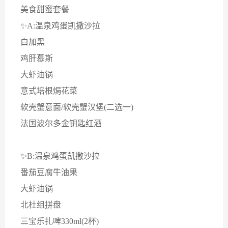
美食甜蜜套餐
✨A:温泉鸡蛋凯撒沙拉
白加黑
鸡肝慕斯
大虾油锅
意式培根焗花菜
软壳蟹意面/软壳蟹汉堡(二选一)
法国波尔多金钥匙红酒
✨B:温泉鸡蛋凯撒沙拉
番茄豆腐牛油果
大虾油锅
北杜组拼盘
三宝乐扎啤330ml(2杯)