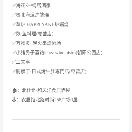
✅海花•冲绳居酒家
✅极北海道炉端烧
✅翘炉 HAPPI YAKI·炉端烧
✅镹·鱼料理(枣营店)
✅万物炙· 炭火串烧酒场
✅小猪鼻子酒馆lenez wine bistro(朝阳公园店)
✅三文亭
✅勝横丁·日式烤牛肚専門店(枣营店)
🏠：北杜组·和风洋食居酒屋
🕹：农展馆北路时尚258广场3层