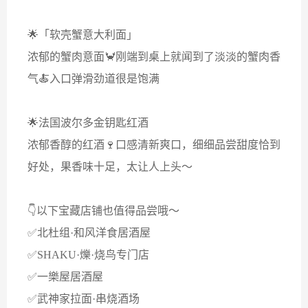
🌟「软壳蟹意大利面」
浓郁的蟹肉意面🦀刚端到桌上就闻到了淡淡的蟹肉香
气🍝入口弹滑劲道很是饱满
🌟法国波尔多金钥匙红酒
浓郁香醇的红酒🍷口感清新爽口，细细品尝甜度恰到
好处，果香味十足，太让人上头～
👇以下宝藏店铺也值得品尝哦～
✅北杜组·和风洋食居酒屋
✅SHAKU·爍·烧鸟专门店
✅一樂屋居酒屋
✅武神家拉面·串烧酒场