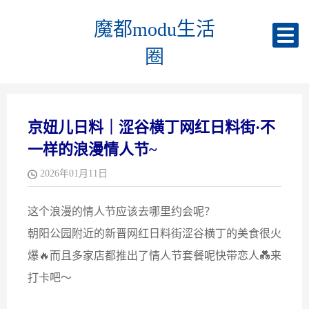
魔都modu生活
圈
京妞儿日料｜涩谷横丁网红日料街·不
一样的浪漫情人节~
2026年01月11日
这个浪漫的情人节应该去哪里约会呢？
朝阳公园附近的新晋网红日料街涩谷横丁的美食很火
爆🔥而且多家店都推出了情人节套餐呢快带恋人💑来
打卡吧～