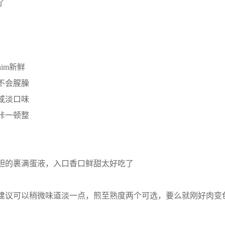
了
im新鲜
不会腥臊
咸淡口味
咔一顿整
胆的裹满蛋液，入口香口鲜甜太好吃了
建议可以稍微味道淡一点，煎至熟度两个可选，要么就刚好肉变