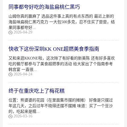
同事都夸好吃的海盐扁桃仁黑巧
山姆你真的赢麻了 选品这件事上真的有点东西的 最近上新的
海盐味扁桃仁黑巧克力 一大包500多克，忍不住买了尝尝，结
果同事都夸好...
2026-04-29
快收下这份深圳KK ONE超燃美食季指南
又和来逛KKONE啦，这次除了有好看的新美陈 还有好多喜欢
吃的餐厅都参与了美食超燃季的活动 给大家出了个指南参考
韩宫宴 一直很...
2026-04-24
终于在重庆吃上了梅花糕
位置：熊婆婆的花园（在里面集市摆的摊摊） 好像是只摆过
年这几天，之后过年不晓得还摆不摆摊 味道：买了一个豆沙
的，吃起来是糯...
2026-03-16