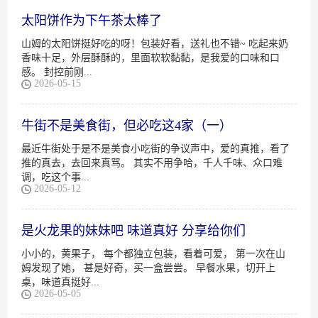
太阳饼作为下午茶太棒了
山姆的太阳饼挺好吃的呀！包装好看，送礼也不错~ 吃起来奶
香味十足，外层酥酥的，里面软软黏黏，是我爱的口味和口
感。 封控前刚...
2026-05-15
牛街不是美食街，但必吃这4家（一）
最近牛街处于是不是美食小吃街的争议声中，爱的真推，看了
推的真去，去回来真骂。 其实不用争哈，千人千味、众口难
调，吃这个事...
2026-05-12
是火龙果的妹妹吧 味道真好 分享给你们
小小的，黄果子， 每个都独立包装，看着可爱， 第一次在山
姆发现了她， 甚是好奇，买一盒尝尝。 早餐水果，切开上
桌，味道真挺好...
2026-05-05