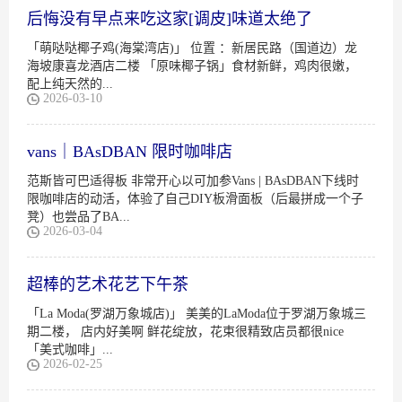
后悔没有早点来吃这家[调皮]味道太绝了
「萌哒哒椰子鸡(海棠湾店)」 位置 ：新居民路（国道边）龙
海坡康喜龙酒店二楼 「原味椰子锅」食材新鲜，鸡肉很嫩，
配上纯天然的...
2026-03-10
vans｜BAsDBAN 限时咖啡店
范斯皆可巴适得板 非常开心以可加参Vans | BAsDBAN下线时
限咖啡店的动活，体验了自己DIY板滑面板（后最拼成一个子
凳）也尝品了BA...
2026-03-04
超棒的艺术花艺下午茶
「La Moda(罗湖万象城店)」 美美的LaModa位于罗湖万象城三
期二楼， 店内好美啊 鲜花绽放，花束很精致店员都很nice
「美式咖啡」...
2026-02-25