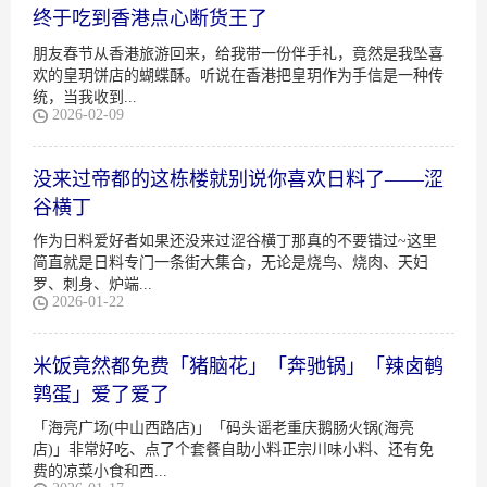
终于吃到香港点心断货王了
朋友春节从香港旅游回来，给我带一份伴手礼，竟然是我坠喜
欢的皇玥饼店的蝴蝶酥。听说在香港把皇玥作为手信是一种传
统，当我收到...
2026-02-09
没来过帝都的这栋楼就别说你喜欢日料了——涩
谷横丁
作为日料爱好者如果还没来过涩谷横丁那真的不要错过~这里
简直就是日料专门一条街大集合，无论是烧鸟、烧肉、天妇
罗、刺身、炉端...
2026-01-22
米饭竟然都免费「猪脑花」「奔驰锅」「辣卤鹌
鹑蛋」爱了爱了
「海亮广场(中山西路店)」「码头谣老重庆鹅肠火锅(海亮
店)」非常好吃、点了个套餐自助小料正宗川味小料、还有免
费的凉菜小食和西...