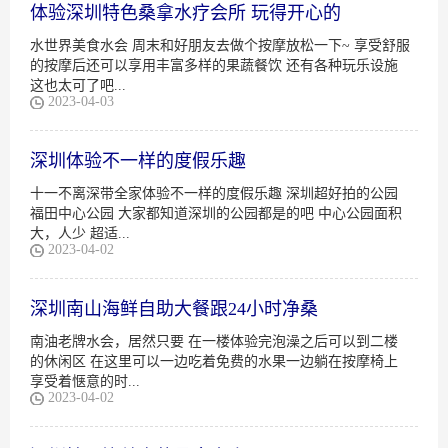
体验深圳特色桑拿水疗会所 玩得开心的
水世界美食水会 周末和好朋友去做个按摩放松一下~ 享受舒服
的按摩后还可以享用丰富多样的果蔬餐饮 还有各种玩乐设施
这也太可了吧...
2023-04-03
深圳体验不一样的度假乐趣
十一不离深带全家体验不一样的度假乐趣 深圳超好拍的公园
福田中心公园 大家都知道深圳的公园都是的吧 中心公园面积
大，人少 超适...
2023-04-02
深圳南山海鲜自助大餐跟24小时净桑
南油老牌水会，居然只要 在一楼体验完泡澡之后可以到二楼
的休闲区 在这里可以一边吃着免费的水果一边躺在按摩椅上
享受着惬意的时...
2023-04-02